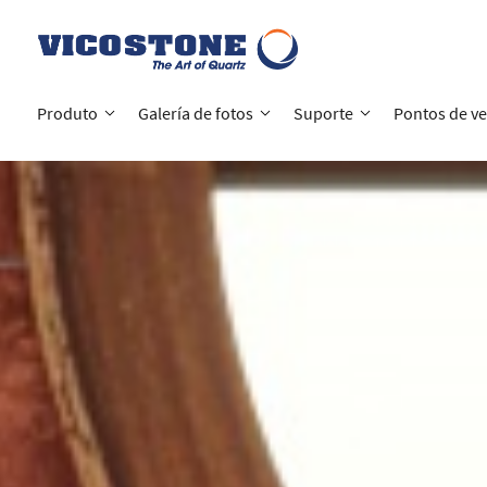
Quartzo de Vicostone
Produto
Galería de fotos
Suporte
Pontos de v