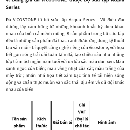
Series
Đá VICOSTONE từ bộ sưu tập Acqua Series - Vũ điệu đại
dương lấy cảm hứng từ những khoảnh khắc kỳ diệu khác
nhau của biển cả mênh mông. 9 sản phẩm trong bộ sưu tập
đều là những sản phẩm đá thạch anh được ứng dụng kỹ thuật
tạo vân mới - bí quyết công nghệ riêng của Vicostone, với họa
tiết gợn sóng trải dài toàn tấm đá, tạo chiều sâu như những
lớp trầm tích ngàn năm tuổi với đa lớp sắc màu đan xen: Màu
xanh ngọc của biển; màu vàng nhạt của cát; màu trắng của
mây trời; nhấn nhá họa tiết xám bạc tinh tế tái hiện sống
động và chân thực muôn vàn sắc thái dịu êm và dữ dội khác
nhau của biển.
Giá
VAF
Tên sản
Kích
(Đại lý
Giá bán lẻ
Hình ảnh
phẩm
thước
chế tác