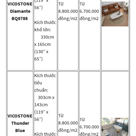
(119” x
VICOSTONE
Từ
Từ
56”)
Diamante
8.800.000
6.700.000
BQ8788
đồng/m2
đồng/m2
Kích thước
khổ lớn:
330cm
x 165cm
(130” x
65”)
Kích thước
tiêu
chuẩn:
303cm x
143cm
(119” x
Từ
VICOSTONE
56”)
Từ
8.800.000
Thunder
6.700.000
đồng/m2
Blue
Kích thước
đồng/m2