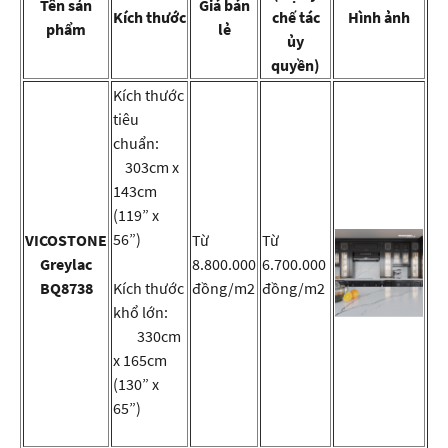
Tên sản
Giá bán
Kích thước
chế tác
Hình ảnh
phẩm
lẻ
ủy
quyền)
Kích thước
tiêu
chuẩn:
303cm x
143cm
(119” x
56”)
VICOSTONE
Từ
Từ
Greylac
8.800.000
6.700.000
BQ8738
Kích thước
đồng/m2
đồng/m2
khổ lớn:
330cm
x 165cm
(130” x
65”)