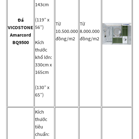
143cm
(119” x
Đá
Từ
Từ
56”)
VICOSTONE
10.500.000
8.000.000
Amarcord
đồng/m2
đồng/m2
BQ9500
Kích
thước
khổ lớn:
330cm x
165cm
(130” x
65”)
Kích
thước
tiêu
chuẩn: