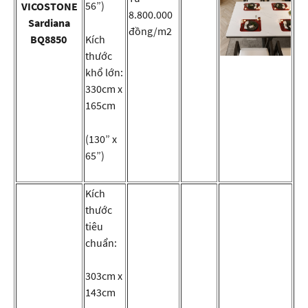
56”)
VICOSTONE
8.800.000
Sardiana
đồng/m2
BQ8850
Kích
thước
khổ lớn:
330cm x
165cm
(130” x
65”)
Kích
thước
tiêu
chuẩn:
303cm x
143cm