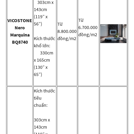
303cm x
143cm
(119” x
Từ
VICOSTONE
56”)
Từ
6.700.000
Nero
8.800.000
đồng/m2
Marquina
Kích thước
đồng/m2
BQ8740
khổ lớn:
330cm
x 165cm
(130” x
65”)
Kích thước
tiêu
chuẩn:
303cm x
143cm