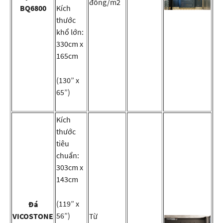
đồng/m2
BQ6800
Kích
thước
khổ lớn:
330cm x
165cm
(130” x
65”)
Kích
thước
tiêu
chuẩn:
303cm x
143cm
(119” x
Đá
56”)
VICOSTONE
Từ