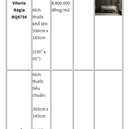
Vitoria
8.800.000
Regia
Kích
đồng/m2
BQ6716
thước
khổ lớn:
330cm x
165cm
(130” x
65”)
Kích
thước
tiêu
chuẩn:
303cm x
143cm