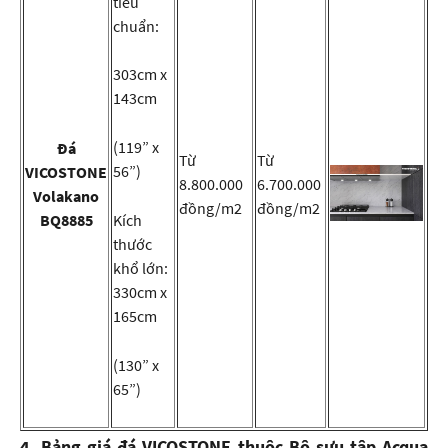
tiêu
chuẩn:
303cm x
143cm
(119” x
Đá
Từ
Từ
56”)
VICOSTONE
8.800.000
6.700.000
Volakano
đồng/m2
đồng/m2
BQ8885
Kích
thước
khổ lớn:
330cm x
165cm
(130” x
65”)
4. Bảng giá đá VICOSTONE thuộc Bộ sưu tập Acqua