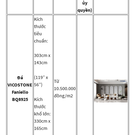
ủy
quyền)
Kích
thước
tiêu
chuẩn:
303cm x
143cm
(119” x
Đá
Từ
56”)
VICOSTONE
10.500.000
Faniello
đồng/m2
BQ8925
Kích
thước
khổ lớn:
330cm x
165cm