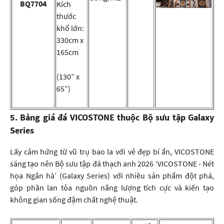
BQ7704
Kích
thước
khổ lớn:
330cm x
165cm
(130” x
65”)
5. Bảng giá đá VICOSTONE thuộc Bộ sưu tập Galaxy
Series
Lấy cảm hứng từ vũ trụ bao la với vẻ đẹp bí ẩn, VICOSTONE
sáng tạo nên Bộ sưu tập đá thạch anh 2026 ‘VICOSTONE - Nét
họa Ngân hà’ (Galaxy Series) với nhiều sản phẩm đột phá,
góp phần lan tỏa nguồn năng lượng tích cực và kiến tạo
không gian sống đậm chất nghệ thuật.