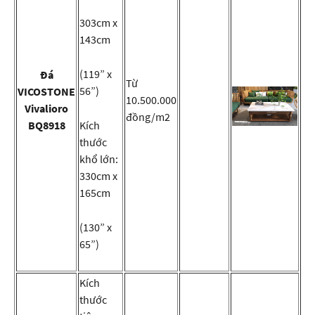
303cm x
143cm
(119” x
Đá
Từ
56”)
VICOSTONE
10.500.000
Vivalioro
đồng/m2
BQ8918
Kích
thước
khổ lớn:
330cm x
165cm
(130” x
65”)
Kích
thước