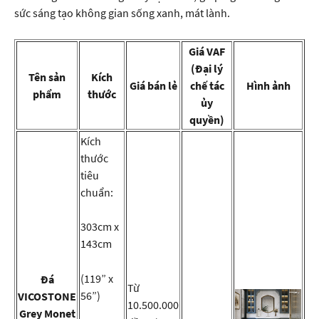
sức sáng tạo không gian sống xanh, mát lành.
Giá VAF
(Đại lý
Tên sản
Kích
Giá bán lẻ
chế tác
Hình ảnh
phẩm
thước
ủy
quyền)
Kích
thước
tiêu
chuẩn:
303cm x
143cm
(119” x
Đá
Từ
56”)
VICOSTONE
10.500.000
Grey Monet