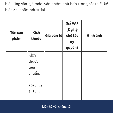
hiệu ứng vân giả mốc. Sản phẩm phù hợp trong các thiết kế
hiện đại hoặc industrial.
Giá VAF
(Đại lý
Tên sản
Kích
Giá bán lẻ
chế tác
Hình ảnh
phẩm
thước
ủy
quyền)
Kích
thước
tiêu
chuẩn:
303cm x
143cm
(119” x
Đá
Liên hệ với chúng tôi
Từ
Từ
56”)
VICOSTONE