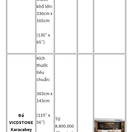
khổ lớn:
330cm x
165cm
(130” x
65”)
Kích
thước
tiêu
chuẩn:
303cm x
143cm
(119” x
Đá
Từ
56”)
VICOSTONE
8.800.000
Karacabey