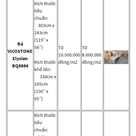
Kích thước
tiêu
chuẩn:
303cm x
143cm
(119” x
Đá
56”)
Từ
Từ
VICOSTONE
10.500.000
8.000.000
Elysian
Kích thước
đồng/m2
đồng/m2
BQ8884
khổ lớn:
330cm x
165cm
(130” x
65”)
Kích thước
tiêu
chuẩn: