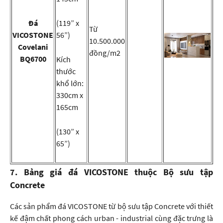
Đá
(119” x
Từ
VICOSTONE
56”)
10.500.000
Covelani
đồng/m2
BQ6700
Kích
thước
khổ lớn:
330cm x
165cm
(130” x
65”)
7. Bảng giá đá VICOSTONE thuộc Bộ sưu tập
Concrete
Các sản phẩm đá VICOSTONE từ bộ sưu tập Concrete với thiết
kế đậm chất phong cách urban - industrial cùng đặc trưng là