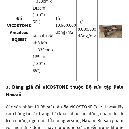
303cm x
143cm
(119” x
Từ
Đá
56”)
Từ
10.500.000
VICOSTONE
8.000.000
đồng/m2
Amadeus
Kích thước
đồng/m2
BQ8887
khổ lớn:
330cm x
165cm
(130” x
65”)
3. Bảng giá đá VICOSTONE thuộc Bộ sưu tập Pele
Hawaii
Các sản phẩm từ Bộ sưu tập đá VICOSTONE Pele Hawaii lấy
cảm hứng từ các trạng thái khác nhau của dòng nham thạch
trên những ngọn núi lửa hùng vĩ vùng Hawaii. Bộ sản phẩm
với hiệu ứng dòng chảy mô phỏng sự chuyển động không