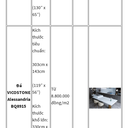
(130” x
65”)
Kích
thước
tiêu
chuẩn:
303cm x
143cm
(119” x
Đá
Từ
56”)
VICOSTONE
8.800.000
Alessandria
đồng/m2
BQ8915
Kích
thước
khổ lớn:
330cm x