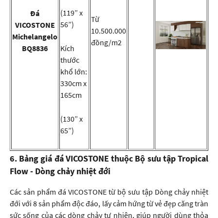
(119” x
Đá
Từ
56”)
VICOSTONE
10.500.000
Michelangelo
đồng/m2
BQ8836
Kích
thước
khổ lớn:
330cm x
165cm
(130” x
65”)
6. Bảng giá đá VICOSTONE thuộc Bộ sưu tập Tropical
Flow - Dòng chảy nhiệt đới
Các sản phẩm đá VICOSTONE từ bộ sưu tập Dòng chảy nhiệt
đới với 8 sản phẩm độc đáo, lấy cảm hứng từ vẻ đẹp căng tràn
sức sống của các dòng chảy tự nhiên, giúp người dùng thỏa