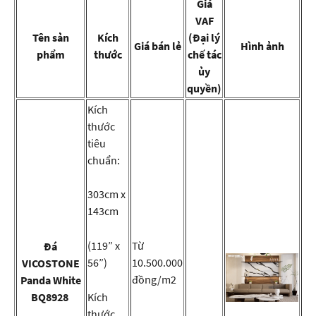
Giá
VAF
Tên sản
Kích
(Đại lý
Giá bán lẻ
Hình ảnh
phẩm
thước
chế tác
ủy
quyền)
Kích
thước
tiêu
chuẩn:
303cm x
143cm
(119” x
Từ
Đá
56”)
10.500.000
VICOSTONE
đồng/m2
Panda White
BQ8928
Kích
thước