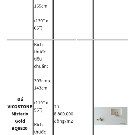
165cm
(130” x
65”)
Kích
thước
tiêu
chuẩn:
303cm x
143cm
Đá
(119” x
VICOSTONE
Từ
56”)
Misterio
8.800.000
Gold
đồng/m2
Kích
BQ8820
thước