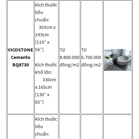
Kích thước
tiêu
chuẩn:
303cm x
143cm
(119” x
56”)
VICOSTONE
Từ
Từ
Cemento
8.800.000
6.700.000
BQ8730
Kích thước
đồng/m2
đồng/m2
khổ lớn:
330cm
x 165cm
(130” x
65”)
Kích thước
tiêu
chuẩn: