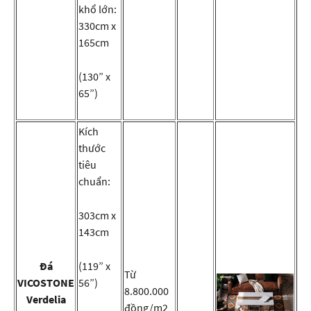
khổ lớn:
330cm x
165cm
(130” x
65”)
Kích
thước
tiêu
chuẩn:
303cm x
143cm
Đá
(119” x
Từ
VICOSTONE
56”)
8.800.000
Verdelia
đồng/m2