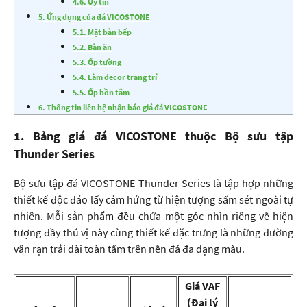
4.6. Uy tín
5. Ứng dụng của đá VICOSTONE
5.1. Mặt bàn bếp
5.2. Bàn ăn
5.3. Ốp tường
5.4. Làm decor trang trí
5.5. Ốp bồn tắm
6. Thông tin liên hệ nhận báo giá đá VICOSTONE
1. Bảng giá đá VICOSTONE thuộc Bộ sưu tập
Thunder Series
Bộ sưu tập đá VICOSTONE Thunder Series là tập hợp những
thiết kế độc đáo lấy cảm hứng từ hiện tượng sấm sét ngoài tự
nhiên. Mỗi sản phẩm đều chứa một góc nhìn riêng về hiện
tượng đầy thú vị này cùng thiết kế đặc trưng là những đường
vân rạn trải dài toàn tấm trên nền đá đa dạng màu.
Giá VAF
(Đại lý