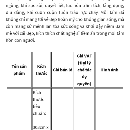
ngừng, khi sục sôi, quyết liệt, lúc hóa trầm tích, lắng đọng,
dịu dàng, khi cuồn cuộn tuôn trào rực cháy. Mỗi tấm đá
không chỉ mang tới vẻ đẹp hoàn mỹ cho không gian sống, mà
còn mang sứ mệnh lan tỏa sức sống và khơi dậy niềm đam
mê với cái đẹp, kích thích chất nghệ sĩ tiềm ẩn trong mỗi tâm
hồn con người.
Giá VAF
(Đại lý
Tên sản
Kích
Giá bán lẻ
chế tác
Hình ảnh
phẩm
thước
ủy
quyền)
Kích
thước
tiêu
chuẩn:
303cm x