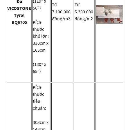
(119” x
Đá
Từ
Từ
56”)
VICOSTONE
7.100.000
5.300.000
Tyrol
đồng/m2
đồng/m2
BQ6705
Kích
thước
khổ lớn:
330cm x
165cm
(130” x
65”)
Kích
thước
tiêu
chuẩn:
303cm x
143cm