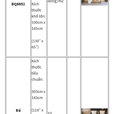
đồng/m2
BQ8852
Kích
thước
khổ lớn:
330cm x
165cm
(130” x
65”)
Kích
thước
tiêu
chuẩn:
303cm x
143cm
(119” x
Đá
Từ