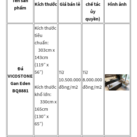
Tên sản
Kích thước
Giá bán lẻ
chế tác
Hình ảnh
phẩm
ủy
quyền)
Kích thước
tiêu
chuẩn:
303cm x
143cm
(119” x
Đá
56”)
Từ
Từ
VICOSTONE
10.500.000
8.000.000
Gan Eden
Kích thước
đồng/m2
đồng/m2
BQ8881
khổ lớn:
330cm x
165cm
(130” x
65”)